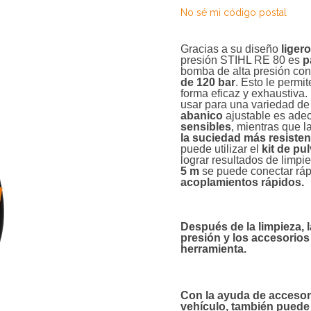
No sé mi código postal
Gracias a su diseño
liger
presión STIHL RE 80 es
p
bomba de alta presión co
de 120 bar
. Esto le permi
forma eficaz y exhaustiva.
usar para una variedad de
abanico
ajustable es ade
sensibles
, mientras que l
la suciedad más resisten
puede utilizar el
kit de pu
lograr resultados de limp
5 m
se puede conectar rá
acoplamientos rápidos.
Después de la limpieza,
presión y los accesorios
herramienta
.
Con la ayuda de accesor
vehículo
, también puede