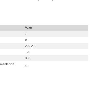
Valor
7
90
220-230
120
330
imentación
40