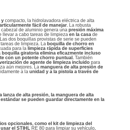
o y
compacto, la hidrolavadora eléctrica de alta
articularmente fácil de manejar
. La robusta
n cabezal de aluminio genera una
presión máxima
te llevar a cabo tareas de limpieza
en la casa
de
 Las dos boquillas provistas de serie se pueden
 tareas de limpieza. La
boquilla de chorro en
cuada para la
limpieza rápida de superficies
a
boquilla giratoria elimina eficazmente incluso
te con un potente chorro puntual.
También
lverización de agente de limpieza incluido
para
ieza aún mejores. La
manguera de alta presión de
pidamente a la
unidad y a la pistola a través de
la lanza de alta presión, la manguera de alta
 estándar se pueden guardar directamente en la
ios opcionales, como el
kit de limpieza del
 usar el STIHL
RE 80 para limpiar su vehículo
.