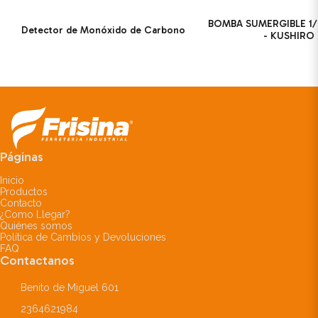
BOMBA SUMERGIBLE 1/
Detector de Monóxido de Carbono
- KUSHIRO
Páginas
Inicio
Productos
Contacto
¿Como Llegar?
Quiénes somos
Política de Cambios y Devoluciones
FAQ
Contactanos
Benito de Miguel 601
2364621984