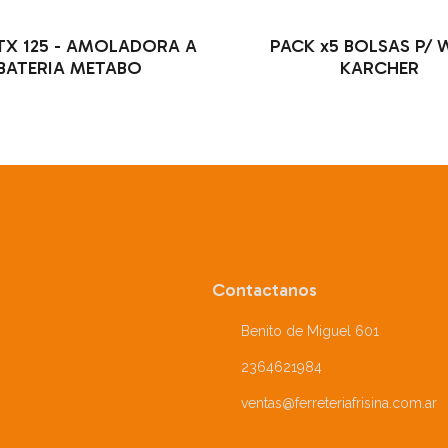
LTX 125 - AMOLADORA A
PACK x5 BOLSAS P/ 
BATERIA METABO
KARCHER
Contactanos
Benito de Miguel 601
2364621984
ventas@ferreteriafrisina.com.ar