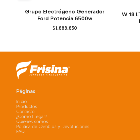
Grupo Electrógeno Generador
W 18 
Ford Potencia 6500w
$1.888.850
Páginas
Inicio
Productos
Contacto
¿Como Llegar?
Quiénes somos
Política de Cambios y Devoluciones
FAQ