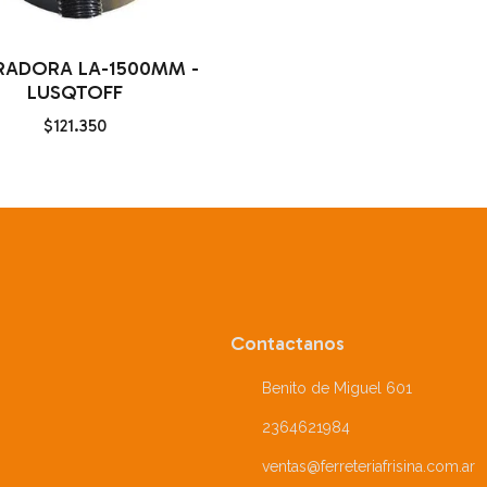
RADORA LA-1500MM -
LUSQTOFF
$121.350
Contactanos
Benito de Miguel 601
2364621984
ventas@ferreteriafrisina.com.ar