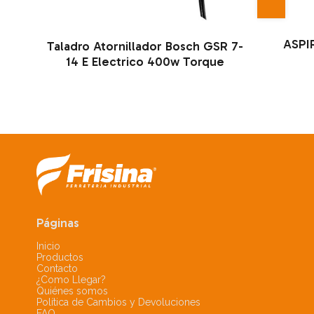
ASPI
Taladro Atornillador Bosch GSR 7-
14 E Electrico 400w Torque
Páginas
Inicio
Productos
Contacto
¿Como Llegar?
Quiénes somos
Política de Cambios y Devoluciones
FAQ