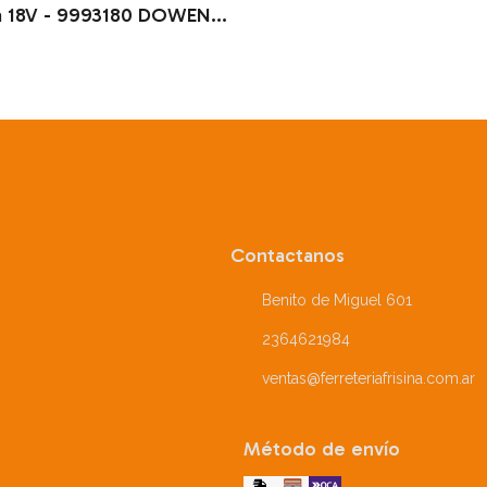
a 18V - 9993180 DOWEN
PAGIO
Contactanos
Benito de Miguel 601
2364621984
ventas@ferreteriafrisina.com.ar
Método de envío