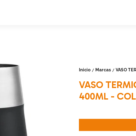
Inicio
Marcas
VASO TE
/
/
VASO TERMI
400ML - CO