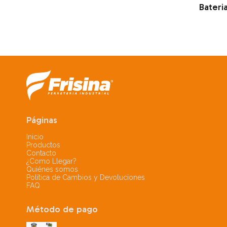
Bateri
Páginas
Inicio
Productos
Contacto
¿Como Llegar?
Quiénes somos
Política de Cambios y Devoluciones
FAQ
Método de pago