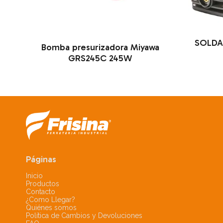
SOLDA
Bomba presurizadora Miyawa
GRS245C 245W
Páginas
Inicio
Productos
Contacto
¿Como Llegar?
Quiénes somos
Política de Cambios y Devoluciones