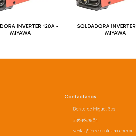
DORA INVERTER 120A -
SOLDADORA INVERTER 
MIYAWA
MIYAWA
Contactanos
Benito de Miguel 601
2364621984
ventas@ferreteriafrisina.com.ar